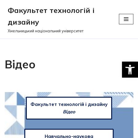
Факультет технологій і
Перейти
дизайну
до
вмісту
Хмельницький національний університет
Відео
Відкри
Факультет технологій і дизайну
Відео
Навчально-наукова