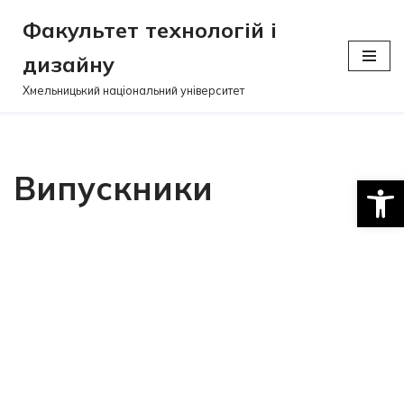
Факультет технологій і
Перейти
дизайну
до
вмісту
Хмельницький національний університет
Випускники
Відкри